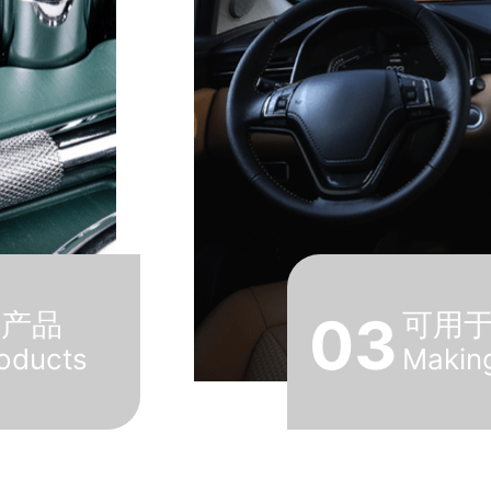
浴产品
03
可用
roducts
Making