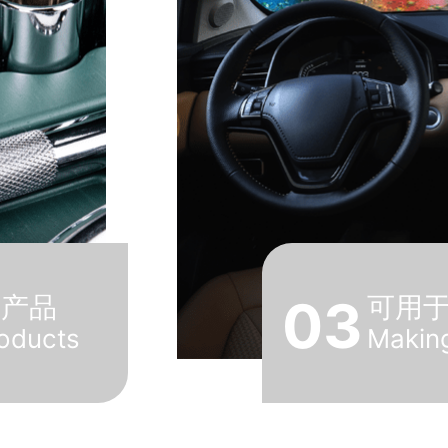
浴产品
03
可用
roducts
Making