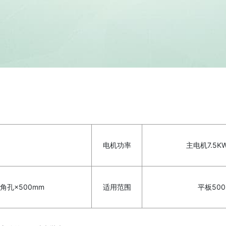
电机功率
主电机7.5K
角孔×500mm
适用范围
平板500